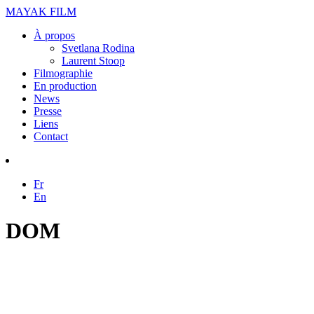
MAYAK FILM
À propos
Svetlana Rodina
Laurent Stoop
Filmographie
En production
News
Presse
Liens
Contact
Fr
En
DOM